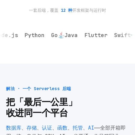
一套后端，覆盖
12
种
开发框架与运行时
.js
Python
Go
Java
Flutter
Swift
Un
解法 · 一个 Serverless 后端
把「最后一公里」
收进同一个平台
数据库
、
存储
、
认证
、
函数
、
托管
、
AI
——全部开箱即