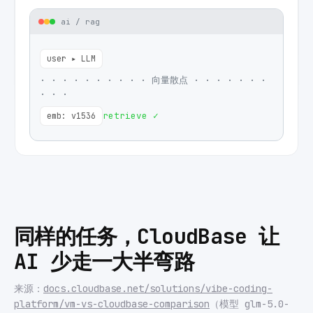
ai / rag
user ▸ LLM
· · · · ·
· · · · · 向量散点 · · · · ·
· ·
· · ·
retrieve ✓
emb: v1536
同样的任务，CloudBase 让
AI 少走一大半弯路
来源：
docs.cloudbase.net/solutions/vibe-coding-
platform/vm-vs-cloudbase-comparison
（模型 glm-5.0-